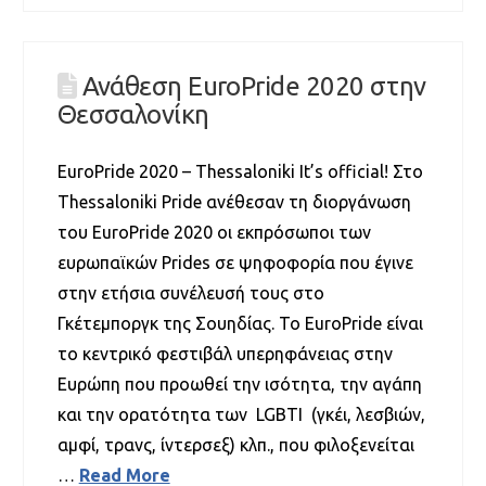
Ανάθεση ΕuroPride 2020 στην
Θεσσαλονίκη
EuroPride 2020 – Thessaloniki It’s official! Στο
Thessaloniki Pride ανέθεσαν τη διοργάνωση
του EuroPride 2020 οι εκπρόσωποι των
ευρωπαϊκών Prides σε ψηφοφορία που έγινε
στην ετήσια συνέλευσή τους στο
Γκέτεμποργκ της Σουηδίας. Το EuroPride είναι
το κεντρικό φεστιβάλ υπερηφάνειας στην
Ευρώπη που προωθεί την ισότητα, την αγάπη
και την ορατότητα των LGBTI (γκέι, λεσβιών,
αμφί, τρανς, ίντερσεξ) κλπ., που φιλοξενείται
…
Read More