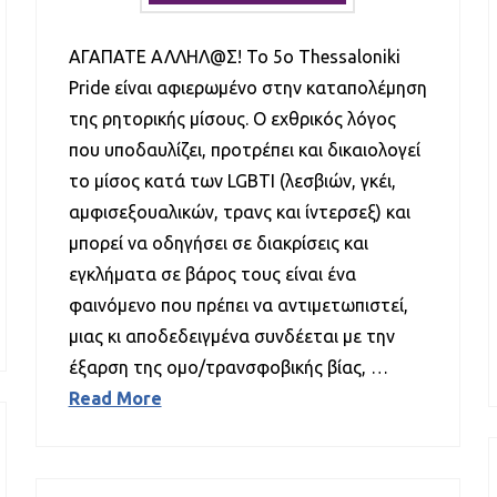
ΑΓΑΠΑΤΕ ΑΛΛΗΛ@Σ! Το 5ο Thessaloniki
Pride είναι αφιερωμένο στην καταπολέμηση
της ρητορικής μίσους. Ο εχθρικός λόγος
που υποδαυλίζει, προτρέπει και δικαιολογεί
το μίσος κατά των LGBTI (λεσβιών, γκέι,
αμφισεξουαλικών, τρανς και ίντερσεξ) και
μπορεί να οδηγήσει σε διακρίσεις και
εγκλήματα σε βάρος τους είναι ένα
φαινόμενο που πρέπει να αντιμετωπιστεί,
μιας κι αποδεδειγμένα συνδέεται με την
έξαρση της ομο/τρανσφοβικής βίας, …
Read More