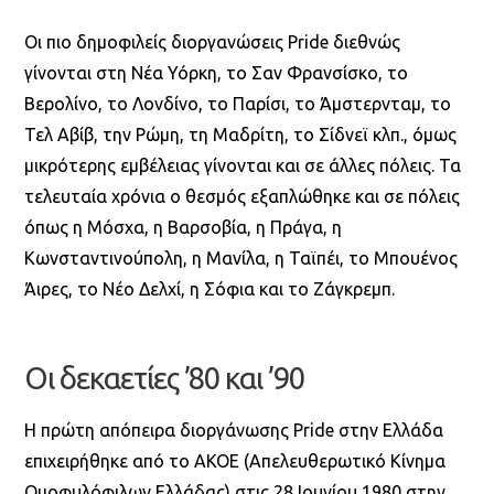
Οι πιο δημοφιλείς διοργανώσεις Pride διεθνώς
γίνονται στη Νέα Υόρκη, το Σαν Φρανσίσκο, το
Βερολίνο, το Λονδίνο, το Παρίσι, το Άμστερνταμ, το
Τελ Αβίβ, την Ρώμη, τη Μαδρίτη, το Σίδνεϊ κλπ., όμως
μικρότερης εμβέλειας γίνονται και σε άλλες πόλεις. Τα
τελευταία χρόνια ο θεσμός εξαπλώθηκε και σε πόλεις
όπως η Μόσχα, η Βαρσοβία, η Πράγα, η
Κωνσταντινούπολη, η Μανίλα, η Ταϊπέι, το Μπουένος
Άιρες, το Νέο Δελχί, η Σόφια και το Ζάγκρεμπ.
Οι δεκαετίες ’80 και ’90
Η πρώτη απόπειρα διοργάνωσης Pride στην Ελλάδα
επιχειρήθηκε από το ΑΚΟΕ (Απελευθερωτικό Κίνημα
Ομοφυλόφιλων Ελλάδας) στις 28 Ιουνίου 1980 στην