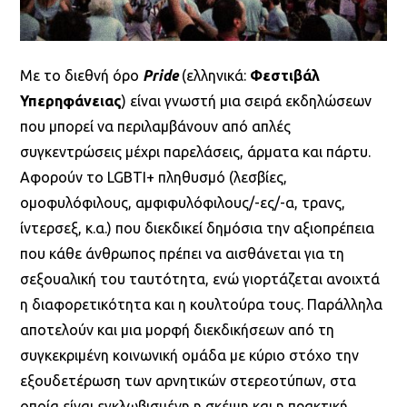
Με το διεθνή όρο
Pride
(ελληνικά:
Φεστιβάλ
Υπερηφάνειας
) είναι γνωστή μια σειρά εκδηλώσεων
που μπορεί να περιλαμβάνουν από απλές
συγκεντρώσεις μέχρι παρελάσεις, άρματα και πάρτυ.
Αφορούν το LGBTI+ πληθυσμό (λεσβίες,
ομοφυλόφιλους, αμφιφυλόφιλους/-ες/-α, τρανς,
ίντερσεξ, κ.α.) που διεκδικεί δημόσια την αξιοπρέπεια
που κάθε άνθρωπος πρέπει να αισθάνεται για τη
σεξουαλική του ταυτότητα, ενώ γιορτάζεται ανοιχτά
η διαφορετικότητα και η κουλτούρα τους. Παράλληλα
αποτελούν και μια μορφή διεκδικήσεων από τη
συγκεκριμένη κοινωνική ομάδα με κύριο στόχο την
εξουδετέρωση των αρνητικών στερεοτύπων, στα
οποία είναι εγκλωβισμένη η σκέψη και η πρακτική