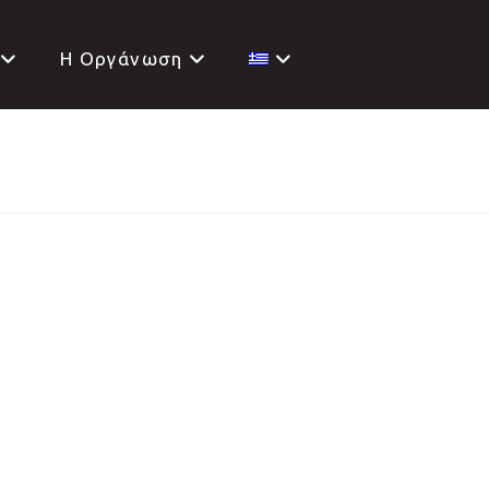
H Oργάνωση