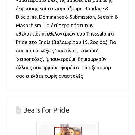
έκφρασης και το γιορτάζουμε. Bondage &
Discipline, Dominance & Submission, Sadism &
Masochism. Το δεύτερο πάρτι των
εθελοντών κι εθελοντριών του Thessaloniki
Pride στο Enola (Βαλαωρίτου 19, 2ος όρ.). Για
σας που οι λέξεις ‘μαστίγιο’, ‘κολάρο’,
‘χειροπέδες’, ‘μπουντρούμι’ δημιουργούν
άλλους συνειρμούς: φορέστε τα αξεσουάρ
σας κι ελάτε χωρίς αναστολές
Bears for Pride